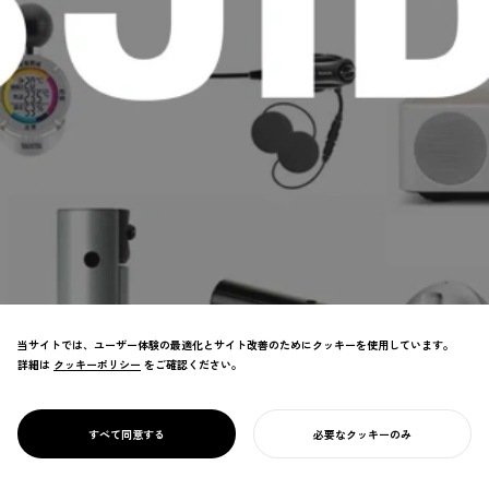
当サイトでは、ユーザー体験の最適化とサイト改善のためにクッキーを使用しています。
詳細は
クッキーポリシー
クッキーポリシー
をご確認ください。
アジアで最も歴史あるデザイン団体JIDAの
理事長およびWDOの理事として、デザイン
が社会に価値を発揮するための様々な改革を
PROJECT
JIDA
すべて同意する
必要なクッキーのみ
実行。
あなたのプロジェクトを始める