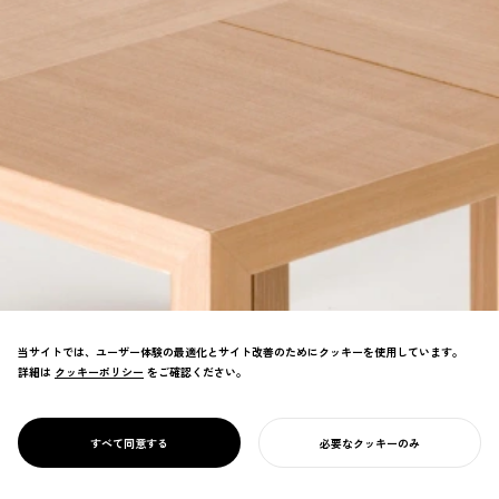
当サイトでは、ユーザー体験の最適化とサイト改善のためにクッキーを使用しています。
詳細は
クッキーポリシー
クッキーポリシー
をご確認ください。
シンプルな部品で多様な展開が可能なモジュ
ラーデザイン家具。柔軟性と拡張性を備え、
PROJECT
UNIT
すべて同意する
必要なクッキーのみ
複雑な機能にも対応。
あなたのプロジェクトを始める