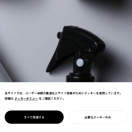
当サイトでは、ユーザー体験の最適化とサイト改善のためにクッキーを使用しています。
詳細は
クッキーポリシー
クッキーポリシー
をご確認ください。
日々の小さな習慣を大切にするライフスタイ
ルブランド。シンプルで美しいデザインを通
じて、暮らしの質を高める生活習慣を提案す
PROJECT
1/D ONCE A DAY
すべて同意する
必要なクッキーのみ
る。
あなたのプロジェクトを始める